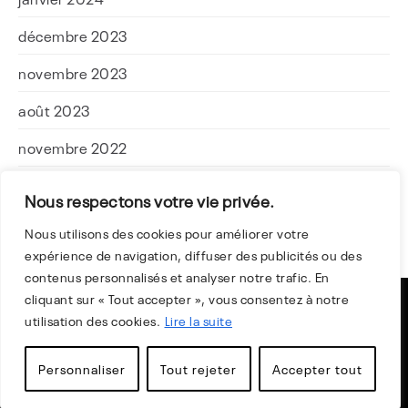
décembre 2023
novembre 2023
août 2023
novembre 2022
mai 2022
Nous respectons votre vie privée.
avril 2022
Nous utilisons des cookies pour améliorer votre
expérience de navigation, diffuser des publicités ou des
février 2022
contenus personnalisés et analyser notre trafic. En
cliquant sur « Tout accepter », vous consentez à notre
©The Auto Atlas 2025
utilisation des cookies.
Lire la suite
Mentions Légales
Politique de confidentialité
Personnaliser
Tout rejeter
Accepter tout
Création
Blue Ocean Web